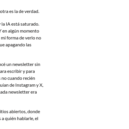
tra es la de verdad.
la IA está saturado. 
 Y en algún momento 
 mi forma de verlo no 
fue apagando las 
cé un newsletter sin 
a escribir y para 
s no cuando recién 
ían de Instagram y X, 
cada newsletter era 
itios abiertos, donde 
a quién hablarle, el 