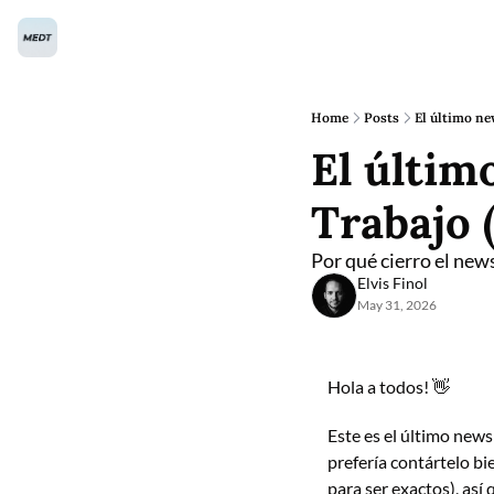
Home
Posts
El último n
El últim
Trabajo 
Por qué cierro el news
Elvis Finol
May 31, 2026
Hola a todos! 
👋
Este es el último news
prefería contártelo bi
para ser exactos), así