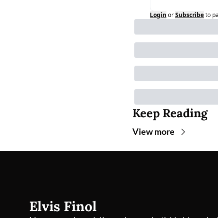
Login
or
Subscribe
to p
Keep Reading
View more
Elvis Finol