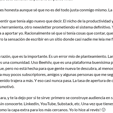
es honesta aunque sé que no es del todo justa conmigo mismo. La o
ntir que tenía algo nuevo que decir. El nicho de la productividad y 
 herramienta, otro newsletter prometiendo el sistema definitivo.
a aportar yo. Racionalmente sé que sí tenía cosas que contar, que
ro la sensación de escribir en un sitio donde casi nadie me leía me 
 razón, que es la importante. Es un error mío de planteamiento. Lan
s una comunidad. Uso Beehiiv, que es una plataforma buenísima par
igue, pero no está hecha para que gente nueva te descubra, al meno
ra muy pocos subscriptores, amigos y algunas personas que me segu
nido trajera a más. Y eso casi nunca pasa. La tasa de apertura de 
smotivó.
ra, y te la dejo por si te sirve: primero se construye audiencia en s
sin conocerte. LinkedIn, YouTube, Substack, etc. Una vez que tienes 
mo la capa extra para los más cercanos. Yo lo hice al revés! 
🙂